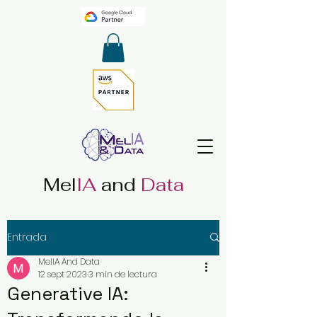
Mel
IA
and
Data
Entrada
MelIA And Data
12 sept 2023
3 min de lectura
Generative IA: